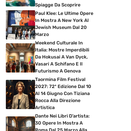
Spiagge Da Scoprire
Paul Klee: Le Ultime Opere
In Mostra A New York Al
Jewish Museum Dal 20
Marzo
Weekend Culturale In
Italia: Mostre Imperdibili
Da Hokusai A Van Dyck,
Vasari A Schifano E Il
Futurismo A Genova
Taormina Film Festival
2027: 72ª Edizione Dal 10
Al 14 Giugno Con Tiziana
Rocca Alla Direzione
Artistica
Dante Nei Libri D’artista:
30 Opere In Mostra A
Roma Dal 25 Marzo Alla