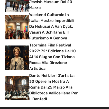
Jewish Museum Dal 20
Marzo
Weekend Culturale In
Italia: Mostre Imperdibili
Da Hokusai A Van Dyck,
Vasari A Schifano E Il
Futurismo A Genova
Taormina Film Festival
2027: 72ª Edizione Dal 10
Al 14 Giugno Con Tiziana
Rocca Alla Direzione
Artistica
Dante Nei Libri D’artista:
30 Opere In Mostra A
Roma Dal 25 Marzo Alla
Biblioteca Vallicelliana Per
Il Dantedì