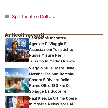
Categorie
Spettacolo e Cultura
Articoli recenti
Santanchè Incontra
Agenzie Di Viaggio E
Associazioni Turistiche:
Nuove Misure Per Il
Turismo In Medio Oriente
Viaggio Sulle Coste Delle
Marche: Tra San Bartolo,
Conero E Riviera Delle
Palme Oltre 180 Km Di
Spiagge Da Scoprire
Paul Klee: Le Ultime Opere
In Mostra A New York Al