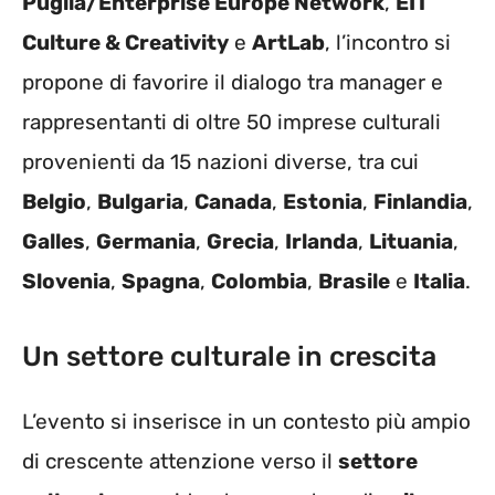
Puglia/Enterprise Europe Network
,
EIT
Culture & Creativity
e
ArtLab
, l’incontro si
propone di favorire il dialogo tra manager e
rappresentanti di oltre 50 imprese culturali
provenienti da 15 nazioni diverse, tra cui
Belgio
,
Bulgaria
,
Canada
,
Estonia
,
Finlandia
,
Galles
,
Germania
,
Grecia
,
Irlanda
,
Lituania
,
Slovenia
,
Spagna
,
Colombia
,
Brasile
e
Italia
.
Un settore culturale in crescita
L’evento si inserisce in un contesto più ampio
di crescente attenzione verso il
settore