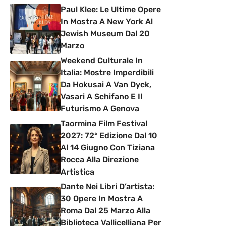
Paul Klee: Le Ultime Opere
In Mostra A New York Al
Jewish Museum Dal 20
Marzo
Weekend Culturale In
Italia: Mostre Imperdibili
Da Hokusai A Van Dyck,
Vasari A Schifano E Il
Futurismo A Genova
Taormina Film Festival
2027: 72ª Edizione Dal 10
Al 14 Giugno Con Tiziana
Rocca Alla Direzione
Artistica
Dante Nei Libri D’artista:
30 Opere In Mostra A
Roma Dal 25 Marzo Alla
Biblioteca Vallicelliana Per