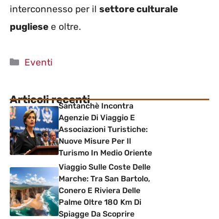
interconnesso per il
settore culturale
pugliese
e oltre.
Categorie
Eventi
Articoli recenti
Santanchè Incontra
Agenzie Di Viaggio E
Associazioni Turistiche:
Nuove Misure Per Il
Turismo In Medio Oriente
Viaggio Sulle Coste Delle
Marche: Tra San Bartolo,
Conero E Riviera Delle
Palme Oltre 180 Km Di
Spiagge Da Scoprire