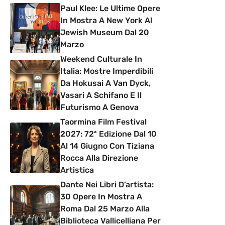
Paul Klee: Le Ultime Opere
In Mostra A New York Al
Jewish Museum Dal 20
Marzo
Weekend Culturale In
Italia: Mostre Imperdibili
Da Hokusai A Van Dyck,
Vasari A Schifano E Il
Futurismo A Genova
Taormina Film Festival
2027: 72ª Edizione Dal 10
Al 14 Giugno Con Tiziana
Rocca Alla Direzione
Artistica
Dante Nei Libri D’artista:
30 Opere In Mostra A
Roma Dal 25 Marzo Alla
Biblioteca Vallicelliana Per