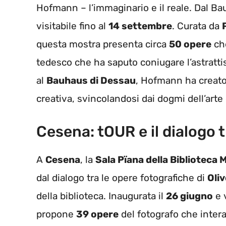
Hofmann – l’immaginario e il reale. Dal Ba
visitabile fino al
14 settembre
. Curata da
questa mostra presenta circa
50 opere
che
tedesco che ha saputo coniugare l’astratti
al
Bauhaus di Dessau
, Hofmann ha creato 
creativa, svincolandosi dai dogmi dell’ar
Cesena: tOUR e il dialogo t
A
Cesena
, la
Sala Pïana della Biblioteca 
dal dialogo tra le opere fotografiche di
Oliv
della biblioteca. Inaugurata il
26 giugno
e v
propone
39 opere
del fotografo che inter