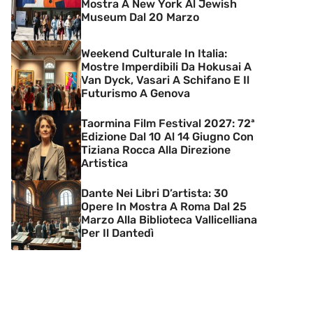
Mostra A New York Al Jewish
Museum Dal 20 Marzo
Weekend Culturale In Italia:
Mostre Imperdibili Da Hokusai A
Van Dyck, Vasari A Schifano E Il
Futurismo A Genova
Taormina Film Festival 2027: 72ª
Edizione Dal 10 Al 14 Giugno Con
Tiziana Rocca Alla Direzione
Artistica
Dante Nei Libri D’artista: 30
Opere In Mostra A Roma Dal 25
Marzo Alla Biblioteca Vallicelliana
Per Il Dantedì