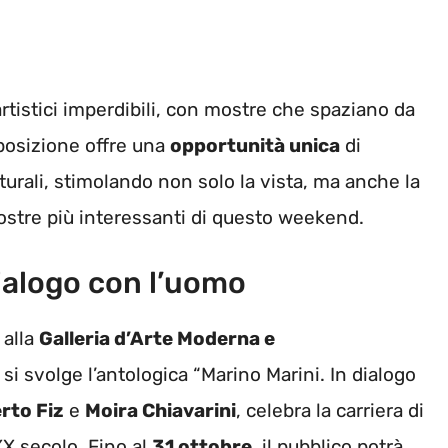
rtistici imperdibili, con mostre che spaziano da
posizione offre una
opportunità unica
di
ulturali, stimolando non solo la vista, ma anche la
stre più interessanti di questo weekend.
dialogo con l’uomo
 alla
Galleria d’Arte Moderna e
si svolge l’antologica “Marino Marini. In dialogo
rto Fiz
e
Moira Chiavarini
, celebra la carriera di
 XX secolo. Fino al
31 ottobre
, il pubblico potrà