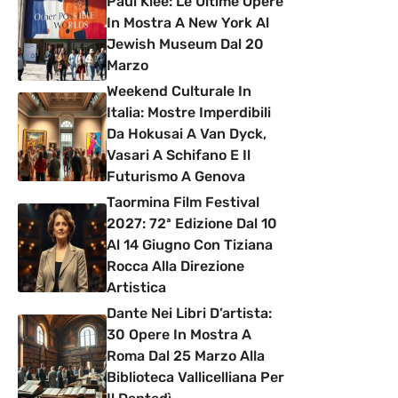
Paul Klee: Le Ultime Opere
In Mostra A New York Al
Jewish Museum Dal 20
Marzo
Weekend Culturale In
Italia: Mostre Imperdibili
Da Hokusai A Van Dyck,
Vasari A Schifano E Il
Futurismo A Genova
Taormina Film Festival
2027: 72ª Edizione Dal 10
Al 14 Giugno Con Tiziana
Rocca Alla Direzione
Artistica
Dante Nei Libri D’artista:
30 Opere In Mostra A
Roma Dal 25 Marzo Alla
Biblioteca Vallicelliana Per