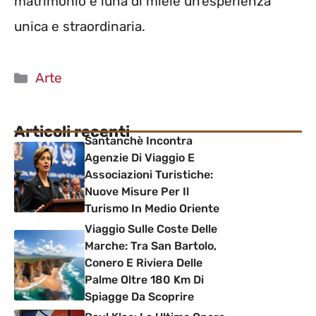
matrimonio e luna di miele un’esperienza
unica e straordinaria.
Categorie
Arte
Articoli recenti
Santanchè Incontra
Agenzie Di Viaggio E
Associazioni Turistiche:
Nuove Misure Per Il
Turismo In Medio Oriente
Viaggio Sulle Coste Delle
Marche: Tra San Bartolo,
Conero E Riviera Delle
Palme Oltre 180 Km Di
Spiagge Da Scoprire