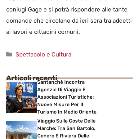
coniugi Gage e si potrà rispondere alle tante
domande che circolano da ieri sera tra addetti
ai lavori e cittadini comuni.
Categorie
Spettacolo e Cultura
Articoli recenti
Santanchè Incontra
Agenzie Di Viaggio E
Associazioni Turistiche:
Nuove Misure Per Il
Turismo In Medio Oriente
Viaggio Sulle Coste Delle
Marche: Tra San Bartolo,
Conero E Riviera Delle