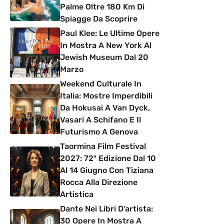
Palme Oltre 180 Km Di
Spiagge Da Scoprire
Paul Klee: Le Ultime Opere
In Mostra A New York Al
Jewish Museum Dal 20
Marzo
Weekend Culturale In
Italia: Mostre Imperdibili
Da Hokusai A Van Dyck,
Vasari A Schifano E Il
Futurismo A Genova
Taormina Film Festival
2027: 72ª Edizione Dal 10
Al 14 Giugno Con Tiziana
Rocca Alla Direzione
Artistica
Dante Nei Libri D’artista:
30 Opere In Mostra A