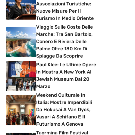
Associazioni Turistiche:
Nuove Misure Per Il
Turismo In Medio Oriente
Viaggio Sulle Coste Delle
Marche: Tra San Bartolo,
Conero E Riviera Delle
Palme Oltre 180 Km Di
Spiagge Da Scoprire
Paul Klee: Le Ultime Opere
In Mostra A New York Al
Jewish Museum Dal 20
Marzo
Weekend Culturale In
Italia: Mostre Imperdibili
Da Hokusai A Van Dyck,
Vasari A Schifano E Il
Futurismo A Genova
Taormina Film Festival