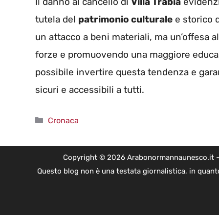
Il danno al cancello di
Villa Trabia
evidenzi
tutela del
patrimonio culturale
e storico 
un attacco a beni materiali, ma un’offesa a
forze e promuovendo una maggiore educazio
possibile invertire questa tendenza e gar
sicuri e accessibili a tutti.
Categorie
Cronaca
Copyright © 2026 Arabonormannaunesco.it - Edi
Questo blog non è una testata giornalistica, in quant