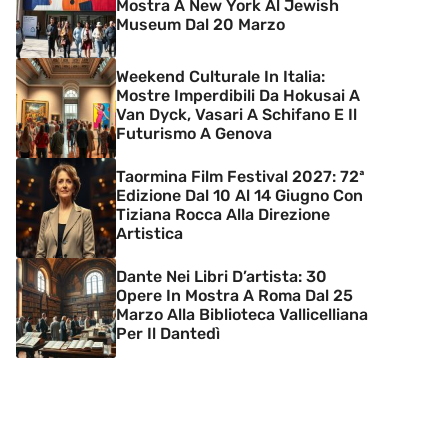
Mostra A New York Al Jewish
Museum Dal 20 Marzo
Weekend Culturale In Italia:
Mostre Imperdibili Da Hokusai A
Van Dyck, Vasari A Schifano E Il
Futurismo A Genova
Taormina Film Festival 2027: 72ª
Edizione Dal 10 Al 14 Giugno Con
Tiziana Rocca Alla Direzione
Artistica
Dante Nei Libri D’artista: 30
Opere In Mostra A Roma Dal 25
Marzo Alla Biblioteca Vallicelliana
Per Il Dantedì