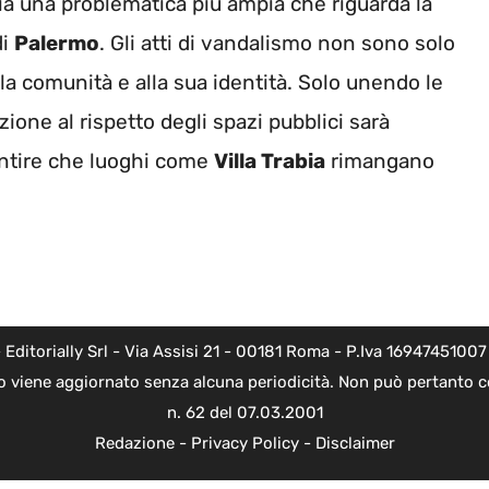
a una problematica più ampia che riguarda la
di
Palermo
. Gli atti di vandalismo non sono solo
lla comunità e alla sua identità. Solo unendo le
ne al rispetto degli spazi pubblici sarà
antire che luoghi come
Villa Trabia
rimangano
torially Srl - Via Assisi 21 - 00181 Roma - P.Iva 16947451007 - l
o viene aggiornato senza alcuna periodicità. Non può pertanto co
n. 62 del 07.03.2001
Redazione
-
Privacy Policy
-
Disclaimer