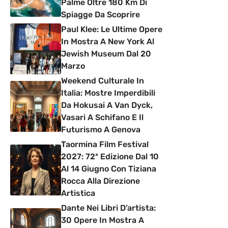
Palme Oltre 180 Km Di
Spiagge Da Scoprire
Paul Klee: Le Ultime Opere
In Mostra A New York Al
Jewish Museum Dal 20
Marzo
Weekend Culturale In
Italia: Mostre Imperdibili
Da Hokusai A Van Dyck,
Vasari A Schifano E Il
Futurismo A Genova
Taormina Film Festival
2027: 72ª Edizione Dal 10
Al 14 Giugno Con Tiziana
Rocca Alla Direzione
Artistica
Dante Nei Libri D’artista:
30 Opere In Mostra A