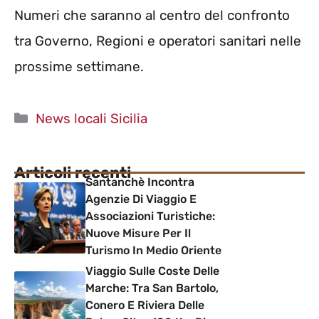
Numeri che saranno al centro del confronto
tra Governo, Regioni e operatori sanitari nelle
prossime settimane.
Categorie
News locali Sicilia
Articoli recenti
Santanchè Incontra
Agenzie Di Viaggio E
Associazioni Turistiche:
Nuove Misure Per Il
Turismo In Medio Oriente
Viaggio Sulle Coste Delle
Marche: Tra San Bartolo,
Conero E Riviera Delle