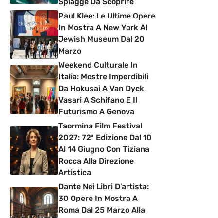
Spiagge Da Scoprire
Paul Klee: Le Ultime Opere
In Mostra A New York Al
Jewish Museum Dal 20
Marzo
Weekend Culturale In
Italia: Mostre Imperdibili
Da Hokusai A Van Dyck,
Vasari A Schifano E Il
Futurismo A Genova
Taormina Film Festival
2027: 72ª Edizione Dal 10
Al 14 Giugno Con Tiziana
Rocca Alla Direzione
Artistica
Dante Nei Libri D’artista:
30 Opere In Mostra A
Roma Dal 25 Marzo Alla