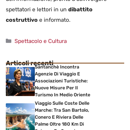
spettatori e lettori in un
dibattito
costruttivo
e informato.
Categorie
Spettacolo e Cultura
Articoli recenti
Santanchè Incontra
Agenzie Di Viaggio E
Associazioni Turistiche:
Nuove Misure Per Il
Turismo In Medio Oriente
Viaggio Sulle Coste Delle
Marche: Tra San Bartolo,
Conero E Riviera Delle
Palme Oltre 180 Km Di