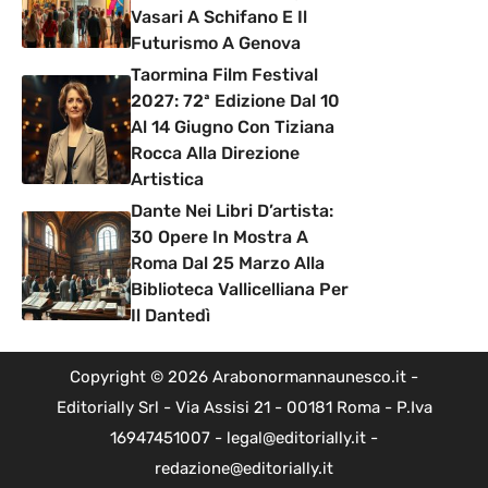
Vasari A Schifano E Il
Futurismo A Genova
Taormina Film Festival
2027: 72ª Edizione Dal 10
Al 14 Giugno Con Tiziana
Rocca Alla Direzione
Artistica
Dante Nei Libri D’artista:
30 Opere In Mostra A
Roma Dal 25 Marzo Alla
Biblioteca Vallicelliana Per
Il Dantedì
Copyright © 2026 Arabonormannaunesco.it -
Editorially Srl - Via Assisi 21 - 00181 Roma - P.Iva
16947451007 - legal@editorially.it -
redazione@editorially.it