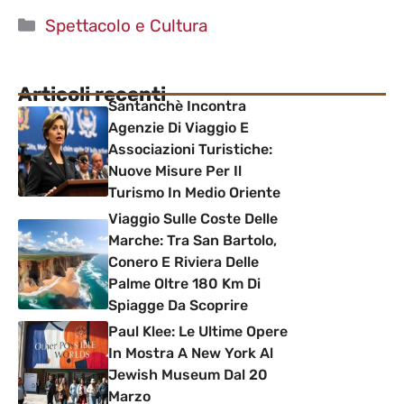
Categorie
Spettacolo e Cultura
Articoli recenti
Santanchè Incontra
Agenzie Di Viaggio E
Associazioni Turistiche:
Nuove Misure Per Il
Turismo In Medio Oriente
Viaggio Sulle Coste Delle
Marche: Tra San Bartolo,
Conero E Riviera Delle
Palme Oltre 180 Km Di
Spiagge Da Scoprire
Paul Klee: Le Ultime Opere
In Mostra A New York Al
Jewish Museum Dal 20
Marzo