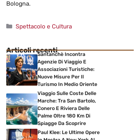
Bologna.
Categorie
Spettacolo e Cultura
Articoli recenti
Santanchè Incontra
Agenzie Di Viaggio E
Associazioni Turistiche:
Nuove Misure Per Il
Turismo In Medio Oriente
Viaggio Sulle Coste Delle
Marche: Tra San Bartolo,
Conero E Riviera Delle
Palme Oltre 180 Km Di
Spiagge Da Scoprire
Paul Klee: Le Ultime Opere
In Mostra A New York Al