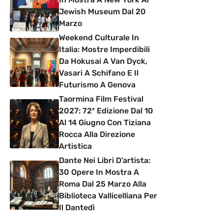
Jewish Museum Dal 20
Marzo
Weekend Culturale In
Italia: Mostre Imperdibili
Da Hokusai A Van Dyck,
Vasari A Schifano E Il
Futurismo A Genova
Taormina Film Festival
2027: 72ª Edizione Dal 10
Al 14 Giugno Con Tiziana
Rocca Alla Direzione
Artistica
Dante Nei Libri D’artista:
30 Opere In Mostra A
Roma Dal 25 Marzo Alla
Biblioteca Vallicelliana Per
Il Dantedì