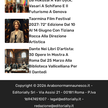
Da Hokusai A Van Dyck,
Vasari A Schifano E Il
Futurismo A Genova
Taormina Film Festival
2027: 72ª Edizione Dal 10
Al 14 Giugno Con Tiziana
Rocca Alla Direzione
Artistica
Dante Nei Libri D’artista:
30 Opere In Mostra A
Roma Dal 25 Marzo Alla
Biblioteca Vallicelliana Per
Il Dantedì
Copyright © 2026 Arabonormannaunesco.it -
Editorially Srl - Via Assisi 21 - 00181 Roma - P.Iva
16947451007 - legal@editorially.it -
redazione@editorially.it