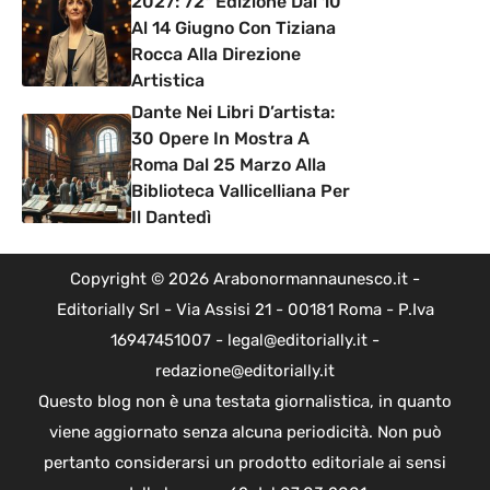
2027: 72ª Edizione Dal 10
Al 14 Giugno Con Tiziana
Rocca Alla Direzione
Artistica
Dante Nei Libri D’artista:
30 Opere In Mostra A
Roma Dal 25 Marzo Alla
Biblioteca Vallicelliana Per
Il Dantedì
Copyright © 2026 Arabonormannaunesco.it -
Editorially Srl - Via Assisi 21 - 00181 Roma - P.Iva
16947451007 - legal@editorially.it -
redazione@editorially.it
Questo blog non è una testata giornalistica, in quanto
viene aggiornato senza alcuna periodicità. Non può
pertanto considerarsi un prodotto editoriale ai sensi