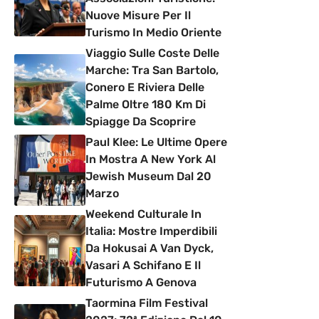
Nuove Misure Per Il
Turismo In Medio Oriente
Viaggio Sulle Coste Delle
Marche: Tra San Bartolo,
Conero E Riviera Delle
Palme Oltre 180 Km Di
Spiagge Da Scoprire
Paul Klee: Le Ultime Opere
In Mostra A New York Al
Jewish Museum Dal 20
Marzo
Weekend Culturale In
Italia: Mostre Imperdibili
Da Hokusai A Van Dyck,
Vasari A Schifano E Il
Futurismo A Genova
Taormina Film Festival