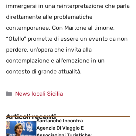
immergersi in una reinterpretazione che parla
direttamente alle problematiche
contemporanee. Con Martone al timone,
“Otello” promette di essere un evento da non
perdere, un’opera che invita alla
contemplazione e all’emozione in un
contesto di grande attualità.
Categorie
News locali Sicilia
Articoli recenti
Santanchè Incontra
Agenzie Di Viaggio E
Associazioni Turistiche: