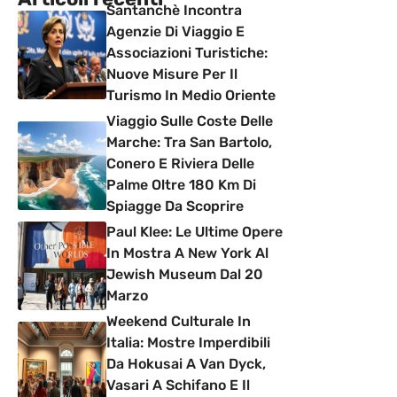
Santanchè Incontra
Agenzie Di Viaggio E
Associazioni Turistiche:
Nuove Misure Per Il
Turismo In Medio Oriente
Viaggio Sulle Coste Delle
Marche: Tra San Bartolo,
Conero E Riviera Delle
Palme Oltre 180 Km Di
Spiagge Da Scoprire
Paul Klee: Le Ultime Opere
In Mostra A New York Al
Jewish Museum Dal 20
Marzo
Weekend Culturale In
Italia: Mostre Imperdibili
Da Hokusai A Van Dyck,
Vasari A Schifano E Il