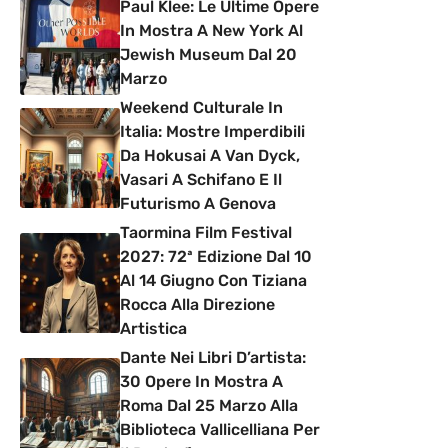
Paul Klee: Le Ultime Opere
In Mostra A New York Al
Jewish Museum Dal 20
Marzo
Weekend Culturale In
Italia: Mostre Imperdibili
Da Hokusai A Van Dyck,
Vasari A Schifano E Il
Futurismo A Genova
Taormina Film Festival
2027: 72ª Edizione Dal 10
Al 14 Giugno Con Tiziana
Rocca Alla Direzione
Artistica
Dante Nei Libri D’artista:
30 Opere In Mostra A
Roma Dal 25 Marzo Alla
Biblioteca Vallicelliana Per