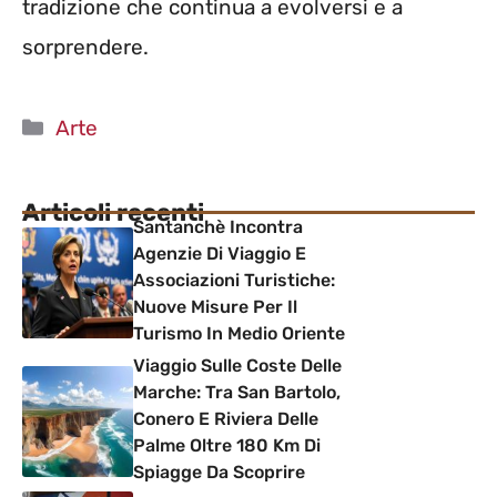
tradizione che continua a evolversi e a
sorprendere.
Categorie
Arte
Articoli recenti
Santanchè Incontra
Agenzie Di Viaggio E
Associazioni Turistiche:
Nuove Misure Per Il
Turismo In Medio Oriente
Viaggio Sulle Coste Delle
Marche: Tra San Bartolo,
Conero E Riviera Delle
Palme Oltre 180 Km Di
Spiagge Da Scoprire