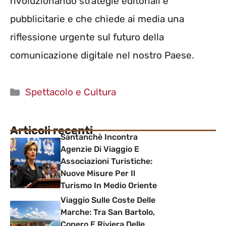
rivoluzionando strategie editoriali e
pubblicitarie e che chiede ai media una
riflessione urgente sul futuro della
comunicazione digitale nel nostro Paese.
Categorie
Spettacolo e Cultura
Articoli recenti
Santanchè Incontra
Agenzie Di Viaggio E
Associazioni Turistiche:
Nuove Misure Per Il
Turismo In Medio Oriente
Viaggio Sulle Coste Delle
Marche: Tra San Bartolo,
Conero E Riviera Delle