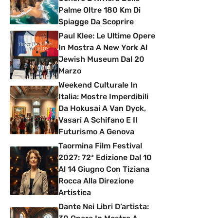
Palme Oltre 180 Km Di
Spiagge Da Scoprire
Paul Klee: Le Ultime Opere
In Mostra A New York Al
Jewish Museum Dal 20
Marzo
Weekend Culturale In
Italia: Mostre Imperdibili
Da Hokusai A Van Dyck,
Vasari A Schifano E Il
Futurismo A Genova
Taormina Film Festival
2027: 72ª Edizione Dal 10
Al 14 Giugno Con Tiziana
Rocca Alla Direzione
Artistica
Dante Nei Libri D’artista: