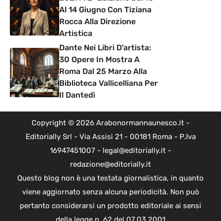
Al 14 Giugno Con Tiziana
Rocca Alla Direzione
Artistica
Dante Nei Libri D’artista:
30 Opere In Mostra A
Roma Dal 25 Marzo Alla
Biblioteca Vallicelliana Per
Il Dantedì
Copyright © 2026 Arabonormannaunesco.it -
Editorially Srl - Via Assisi 21 - 00181 Roma - P.Iva
16947451007 - legal@editorially.it -
redazione@editorially.it
Questo blog non è una testata giornalistica, in quanto
viene aggiornato senza alcuna periodicità. Non può
pertanto considerarsi un prodotto editoriale ai sensi
della legge n. 62 del 07.03.2001