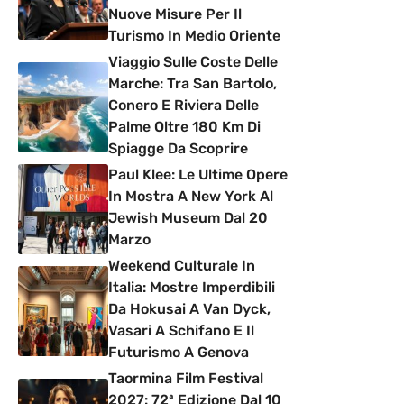
Nuove Misure Per Il
Turismo In Medio Oriente
Viaggio Sulle Coste Delle
Marche: Tra San Bartolo,
Conero E Riviera Delle
Palme Oltre 180 Km Di
Spiagge Da Scoprire
Paul Klee: Le Ultime Opere
In Mostra A New York Al
Jewish Museum Dal 20
Marzo
Weekend Culturale In
Italia: Mostre Imperdibili
Da Hokusai A Van Dyck,
Vasari A Schifano E Il
Futurismo A Genova
Taormina Film Festival
2027: 72ª Edizione Dal 10