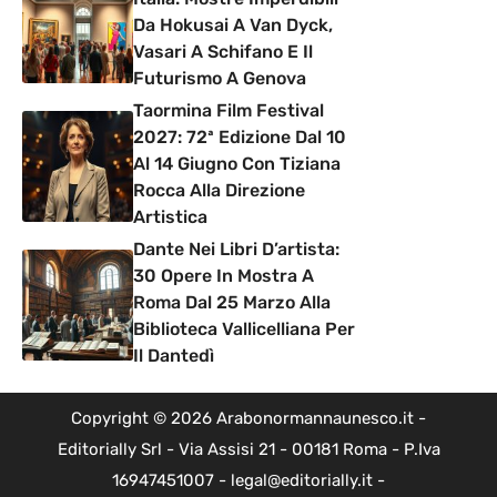
Da Hokusai A Van Dyck,
Vasari A Schifano E Il
Futurismo A Genova
Taormina Film Festival
2027: 72ª Edizione Dal 10
Al 14 Giugno Con Tiziana
Rocca Alla Direzione
Artistica
Dante Nei Libri D’artista:
30 Opere In Mostra A
Roma Dal 25 Marzo Alla
Biblioteca Vallicelliana Per
Il Dantedì
Copyright © 2026 Arabonormannaunesco.it -
Editorially Srl - Via Assisi 21 - 00181 Roma - P.Iva
16947451007 - legal@editorially.it -