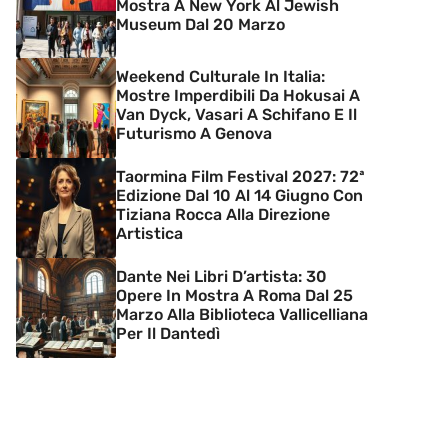
Mostra A New York Al Jewish
Museum Dal 20 Marzo
Weekend Culturale In Italia:
Mostre Imperdibili Da Hokusai A
Van Dyck, Vasari A Schifano E Il
Futurismo A Genova
Taormina Film Festival 2027: 72ª
Edizione Dal 10 Al 14 Giugno Con
Tiziana Rocca Alla Direzione
Artistica
Dante Nei Libri D’artista: 30
Opere In Mostra A Roma Dal 25
Marzo Alla Biblioteca Vallicelliana
Per Il Dantedì