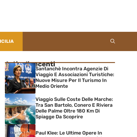
ICILIA
Articoli recenti
Santanchè Incontra Agenzie Di
Viaggio E Associazioni Turistiche:
Nuove Misure Per Il Turismo In
Medio Oriente
Viaggio Sulle Coste Delle Marche:
Tra San Bartolo, Conero E Riviera
Delle Palme Oltre 180 Km Di
Spiagge Da Scoprire
Paul Klee: Le Ultime Opere In