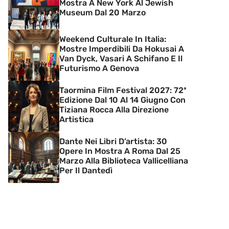
Mostra A New York Al Jewish
Museum Dal 20 Marzo
Weekend Culturale In Italia:
Mostre Imperdibili Da Hokusai A
Van Dyck, Vasari A Schifano E Il
Futurismo A Genova
Taormina Film Festival 2027: 72ª
Edizione Dal 10 Al 14 Giugno Con
Tiziana Rocca Alla Direzione
Artistica
Dante Nei Libri D’artista: 30
Opere In Mostra A Roma Dal 25
Marzo Alla Biblioteca Vallicelliana
Per Il Dantedì