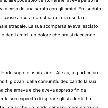
Gaia, all’epoca solo ventunenne, aveva perso la
a a casa da una serata con gli amici. Era seduta
r cause ancora non chiarite, era uscita di
nale stradale. La sua scomparsa aveva lasciato
i e degli amici, un dolore che ora si riaccende
endo sogni e aspirazioni. Alexia, in particolare,
molti giovani della comunità, dedicando la sua
ina che amava e che aveva appreso fin da
r la sua capacità di ispirare gli studenti. La
arte, ma anche un modo per esprimere emozioni