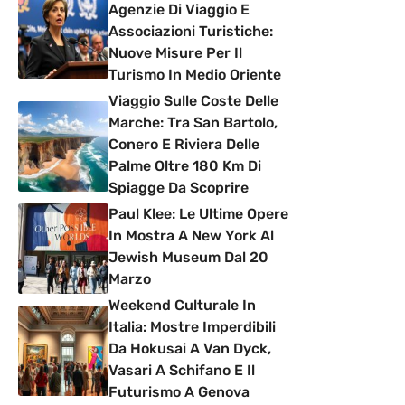
Agenzie Di Viaggio E
Associazioni Turistiche:
Nuove Misure Per Il
Turismo In Medio Oriente
Viaggio Sulle Coste Delle
Marche: Tra San Bartolo,
Conero E Riviera Delle
Palme Oltre 180 Km Di
Spiagge Da Scoprire
Paul Klee: Le Ultime Opere
In Mostra A New York Al
Jewish Museum Dal 20
Marzo
Weekend Culturale In
Italia: Mostre Imperdibili
Da Hokusai A Van Dyck,
Vasari A Schifano E Il
Futurismo A Genova