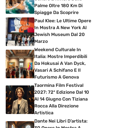
Palme Oltre 180 Km Di
Spiagge Da Scoprire
Paul Klee: Le Ultime Opere
In Mostra A New York Al
Jewish Museum Dal 20
Marzo
Weekend Culturale In
Italia: Mostre Imperdibili
Da Hokusai A Van Dyck,
Vasari A Schifano E Il
Futurismo A Genova
Taormina Film Festival
2027: 72ª Edizione Dal 10
Al 14 Giugno Con Tiziana
Rocca Alla Direzione
Artistica
Dante Nei Libri D’artista:
30 Opere In Mostra A