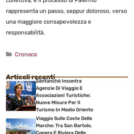
collettiva, e il processo di Palermo
rappresenta un passo, seppur doloroso, verso
una maggiore consapevolezza e
responsabilità.
Categorie
Cronaca
Articoli recenti
Santanchè Incontra
Agenzie Di Viaggio E
Associazioni Turistiche:
Nuove Misure Per Il
Turismo In Medio Oriente
Viaggio Sulle Coste Delle
Marche: Tra San Bartolo,
Conero E Riviera Delle