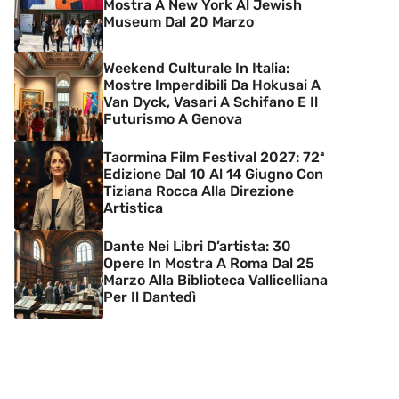
Mostra A New York Al Jewish
Museum Dal 20 Marzo
Weekend Culturale In Italia:
Mostre Imperdibili Da Hokusai A
Van Dyck, Vasari A Schifano E Il
Futurismo A Genova
Taormina Film Festival 2027: 72ª
Edizione Dal 10 Al 14 Giugno Con
Tiziana Rocca Alla Direzione
Artistica
Dante Nei Libri D’artista: 30
Opere In Mostra A Roma Dal 25
Marzo Alla Biblioteca Vallicelliana
Per Il Dantedì