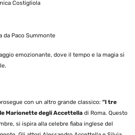
nica Costigliola
ata da Paco Summonte
viaggio emozionante, dove il tempo e la magia si
le.
prosegue con un altro grande classico:
“I tre
le Marionette degli Accettella
di Roma. Questo
bre, si ispira alla celebre fiaba inglese del
gente. Gli attori Alessandro Accettella e Silvia