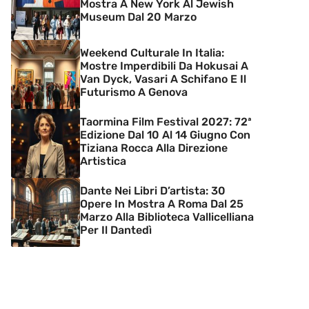
Mostra A New York Al Jewish
Museum Dal 20 Marzo
Weekend Culturale In Italia:
Mostre Imperdibili Da Hokusai A
Van Dyck, Vasari A Schifano E Il
Futurismo A Genova
Taormina Film Festival 2027: 72ª
Edizione Dal 10 Al 14 Giugno Con
Tiziana Rocca Alla Direzione
Artistica
Dante Nei Libri D’artista: 30
Opere In Mostra A Roma Dal 25
Marzo Alla Biblioteca Vallicelliana
Per Il Dantedì