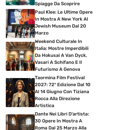
Spiagge Da Scoprire
Paul Klee: Le Ultime Opere
In Mostra A New York Al
Jewish Museum Dal 20
Marzo
Weekend Culturale In
Italia: Mostre Imperdibili
Da Hokusai A Van Dyck,
Vasari A Schifano E Il
Futurismo A Genova
Taormina Film Festival
2027: 72ª Edizione Dal 10
Al 14 Giugno Con Tiziana
Rocca Alla Direzione
Artistica
Dante Nei Libri D’artista:
30 Opere In Mostra A
Roma Dal 25 Marzo Alla