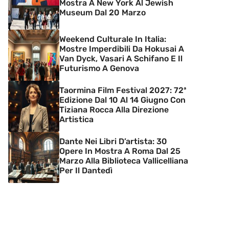
Mostra A New York Al Jewish
Museum Dal 20 Marzo
Weekend Culturale In Italia:
Mostre Imperdibili Da Hokusai A
Van Dyck, Vasari A Schifano E Il
Futurismo A Genova
Taormina Film Festival 2027: 72ª
Edizione Dal 10 Al 14 Giugno Con
Tiziana Rocca Alla Direzione
Artistica
Dante Nei Libri D’artista: 30
Opere In Mostra A Roma Dal 25
Marzo Alla Biblioteca Vallicelliana
Per Il Dantedì