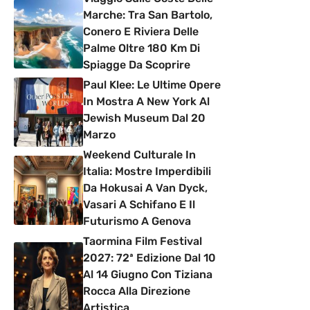
Marche: Tra San Bartolo,
Conero E Riviera Delle
Palme Oltre 180 Km Di
Spiagge Da Scoprire
Paul Klee: Le Ultime Opere
In Mostra A New York Al
Jewish Museum Dal 20
Marzo
Weekend Culturale In
Italia: Mostre Imperdibili
Da Hokusai A Van Dyck,
Vasari A Schifano E Il
Futurismo A Genova
Taormina Film Festival
2027: 72ª Edizione Dal 10
Al 14 Giugno Con Tiziana
Rocca Alla Direzione
Artistica