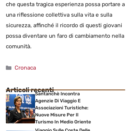
che questa tragica esperienza possa portare a
una riflessione collettiva sulla vita e sulla
sicurezza, affinché il ricordo di questi giovani
possa diventare un faro di cambiamento nella
comunità.
Categorie
Cronaca
Articoli recenti
Santanchè Incontra
Agenzie Di Viaggio E
Associazioni Turistiche:
Nuove Misure Per Il
Turismo In Medio Oriente
Viaggio Sulle Coste Delle