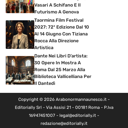
Vasari A Schifano E Il
Futurismo A Genova
Taormina Film Festival
2027: 72ª Edizione Dal 10
Al 14 Giugno Con Tiziana
Rocca Alla Direzione
Artistica
Dante Nei Libri D’artista:
30 Opere In Mostra A
Roma Dal 25 Marzo Alla
Biblioteca Vallicelliana Per
Il Dantedì
Copyright © 2026 Arabonormannaunesco.it -
Editorially Srl - Via Assisi 21 - 00181 Roma - P.Iva
16947451007 - legal@editorially.it -
redazione@editorially.it