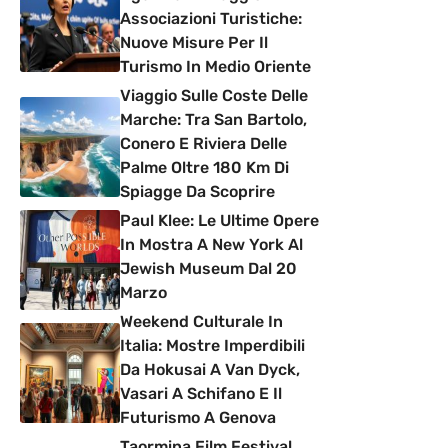
Associazioni Turistiche:
Nuove Misure Per Il
Turismo In Medio Oriente
Viaggio Sulle Coste Delle
Marche: Tra San Bartolo,
Conero E Riviera Delle
Palme Oltre 180 Km Di
Spiagge Da Scoprire
Paul Klee: Le Ultime Opere
In Mostra A New York Al
Jewish Museum Dal 20
Marzo
Weekend Culturale In
Italia: Mostre Imperdibili
Da Hokusai A Van Dyck,
Vasari A Schifano E Il
Futurismo A Genova
Taormina Film Festival