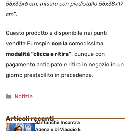
55x33x6 cm, misura con piedistallo 55x38x17
cm”
.
Questo prodotto è disponibile nei punti
vendita Eurospin
con la
comodissima
modalità “clicca e ritira”
, dunque con
pagamento anticipato e ritiro in negozio in un
giorno prestabilito in precedenza.
Categorie
Notizie
Articoli recenti
Santanchè Incontra
Agenzie Di Viaggio E