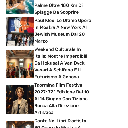
Palme Oltre 180 Km Di
Spiagge Da Scoprire
Paul Klee: Le Ultime Opere
In Mostra A New York Al
Jewish Museum Dal 20
Marzo
Weekend Culturale In
Italia: Mostre Imperdibili
Da Hokusai A Van Dyck,
Vasari A Schifano E Il
Futurismo A Genova
Taormina Film Festival
2027: 72ª Edizione Dal 10
Al 14 Giugno Con Tiziana
Rocca Alla Direzione
Artistica
Dante Nei Libri D’artista:
30 Opere In Mostra A