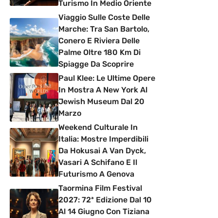
Turismo In Medio Oriente
Viaggio Sulle Coste Delle
Marche: Tra San Bartolo,
Conero E Riviera Delle
Palme Oltre 180 Km Di
Spiagge Da Scoprire
Paul Klee: Le Ultime Opere
In Mostra A New York Al
Jewish Museum Dal 20
Marzo
Weekend Culturale In
Italia: Mostre Imperdibili
Da Hokusai A Van Dyck,
Vasari A Schifano E Il
Futurismo A Genova
Taormina Film Festival
2027: 72ª Edizione Dal 10
Al 14 Giugno Con Tiziana