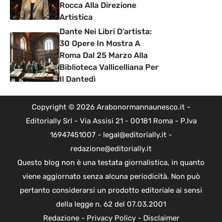
Rocca Alla Direzione
Artistica
Dante Nei Libri D’artista:
30 Opere In Mostra A
Roma Dal 25 Marzo Alla
Biblioteca Vallicelliana Per
Il Dantedì
Copyright © 2026 Arabonormannaunesco.it -
Editorially Srl - Via Assisi 21 - 00181 Roma - P.Iva
16947451007 - legal@editorially.it -
redazione@editorially.it
Questo blog non è una testata giornalistica, in quanto
viene aggiornato senza alcuna periodicità. Non può
pertanto considerarsi un prodotto editoriale ai sensi
della legge n. 62 del 07.03.2001
Redazione
-
Privacy Policy
-
Disclaimer