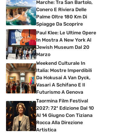
Marche: Tra San Bartolo,
Conero E Riviera Delle
Palme Oltre 180 Km Di
Spiagge Da Scoprire
Paul Klee: Le Ultime Opere
In Mostra A New York Al
Jewish Museum Dal 20
Marzo
Weekend Culturale In
Italia: Mostre Imperdibili
Da Hokusai A Van Dyck,
Vasari A Schifano E Il
Futurismo A Genova
Taormina Film Festival
2027: 72ª Edizione Dal 10
Al 14 Giugno Con Tiziana
Rocca Alla Direzione
Artistica