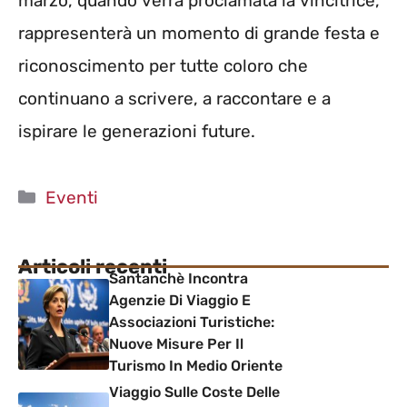
marzo, quando verrà proclamata la vincitrice,
rappresenterà un momento di grande festa e
riconoscimento per tutte coloro che
continuano a scrivere, a raccontare e a
ispirare le generazioni future.
Categorie
Eventi
Articoli recenti
Santanchè Incontra
Agenzie Di Viaggio E
Associazioni Turistiche:
Nuove Misure Per Il
Turismo In Medio Oriente
Viaggio Sulle Coste Delle