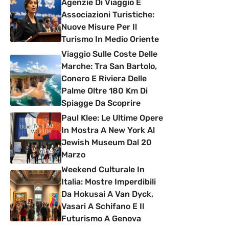
Agenzie Di Viaggio E
Associazioni Turistiche:
Nuove Misure Per Il
Turismo In Medio Oriente
Viaggio Sulle Coste Delle
Marche: Tra San Bartolo,
Conero E Riviera Delle
Palme Oltre 180 Km Di
Spiagge Da Scoprire
Paul Klee: Le Ultime Opere
In Mostra A New York Al
Jewish Museum Dal 20
Marzo
Weekend Culturale In
Italia: Mostre Imperdibili
Da Hokusai A Van Dyck,
Vasari A Schifano E Il
Futurismo A Genova