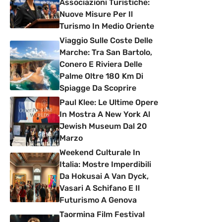
Associazioni Turistiche:
Nuove Misure Per Il
Turismo In Medio Oriente
Viaggio Sulle Coste Delle
Marche: Tra San Bartolo,
Conero E Riviera Delle
Palme Oltre 180 Km Di
Spiagge Da Scoprire
Paul Klee: Le Ultime Opere
In Mostra A New York Al
Jewish Museum Dal 20
Marzo
Weekend Culturale In
Italia: Mostre Imperdibili
Da Hokusai A Van Dyck,
Vasari A Schifano E Il
Futurismo A Genova
Taormina Film Festival