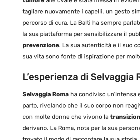
tumore
alle ovaie è stata messa in eviden
tagliare nuovamente i capelli, un gesto si
percorso di cura. La Balti ha sempre parla
la sua piattaforma per sensibilizzare il pub
prevenzione
. La sua autenticità e il suo 
sua vita sono fonte di ispirazione per molt
L’esperienza di Selvaggia
Selvaggia Roma
ha condiviso un’intensa 
parto, rivelando che il suo corpo non rea
con molte donne che vivono la
transizion
derivano. La Roma, nota per la sua personal
trovato il modo di raccontare la sua storia