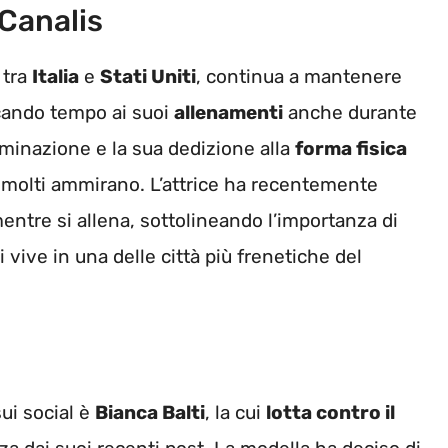
 Canalis
 tra
Italia
e
Stati Uniti
, continua a mantenere
cando tempo ai suoi
allenamenti
anche durante
rminazione e la sua dedizione alla
forma fisica
 molti ammirano. L’attrice ha recentemente
entre si allena, sottolineando l’importanza di
 vive in una delle città più frenetiche del
sui social è
Bianca Balti
, la cui
lotta contro il