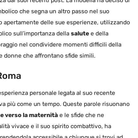
za dai suoi recenti post. La modella ha deciso di
mbolico che segna un altro passo nel suo
to apertamente delle sue esperienze, utilizzando
blico sull’importanza della
salute
e della
coraggio nel condividere momenti difficili della
e donne che affrontano sfide simili.
 Roma
esperienza personale legata al suo recente
giva più come un tempo. Queste parole risuonano
e verso la maternità
e le sfide che ne
ità vivace e il suo spirito combattivo, ha
, rendendola accessibile a chiunque si trovi ad