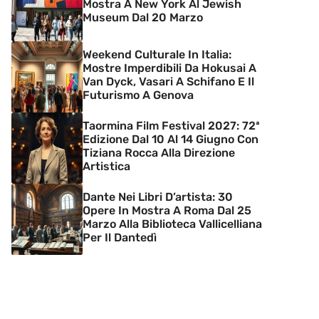
Mostra A New York Al Jewish
Museum Dal 20 Marzo
Weekend Culturale In Italia:
Mostre Imperdibili Da Hokusai A
Van Dyck, Vasari A Schifano E Il
Futurismo A Genova
Taormina Film Festival 2027: 72ª
Edizione Dal 10 Al 14 Giugno Con
Tiziana Rocca Alla Direzione
Artistica
Dante Nei Libri D’artista: 30
Opere In Mostra A Roma Dal 25
Marzo Alla Biblioteca Vallicelliana
Per Il Dantedì