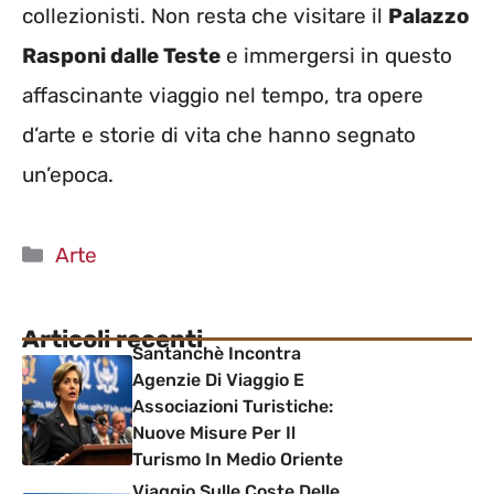
collezionisti. Non resta che visitare il
Palazzo
Rasponi dalle Teste
e immergersi in questo
affascinante viaggio nel tempo, tra opere
d’arte e storie di vita che hanno segnato
un’epoca.
Categorie
Arte
Articoli recenti
Santanchè Incontra
Agenzie Di Viaggio E
Associazioni Turistiche:
Nuove Misure Per Il
Turismo In Medio Oriente
Viaggio Sulle Coste Delle