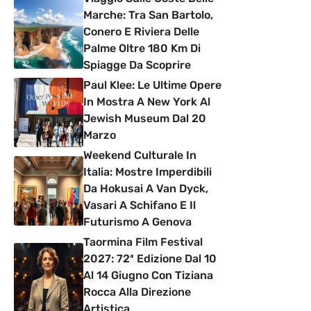
Marche: Tra San Bartolo,
Conero E Riviera Delle
Palme Oltre 180 Km Di
Spiagge Da Scoprire
Paul Klee: Le Ultime Opere
In Mostra A New York Al
Jewish Museum Dal 20
Marzo
Weekend Culturale In
Italia: Mostre Imperdibili
Da Hokusai A Van Dyck,
Vasari A Schifano E Il
Futurismo A Genova
Taormina Film Festival
2027: 72ª Edizione Dal 10
Al 14 Giugno Con Tiziana
Rocca Alla Direzione
Artistica