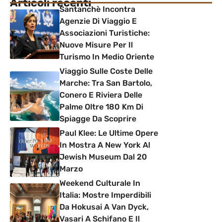
Articoli recenti
Santanchè Incontra
Agenzie Di Viaggio E
Associazioni Turistiche:
Nuove Misure Per Il
Turismo In Medio Oriente
Viaggio Sulle Coste Delle
Marche: Tra San Bartolo,
Conero E Riviera Delle
Palme Oltre 180 Km Di
Spiagge Da Scoprire
Paul Klee: Le Ultime Opere
In Mostra A New York Al
Jewish Museum Dal 20
Marzo
Weekend Culturale In
Italia: Mostre Imperdibili
Da Hokusai A Van Dyck,
Vasari A Schifano E Il