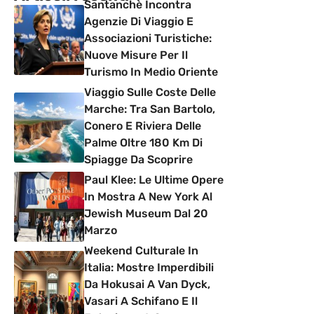
Santanchè Incontra
Agenzie Di Viaggio E
Associazioni Turistiche:
Nuove Misure Per Il
Turismo In Medio Oriente
Viaggio Sulle Coste Delle
Marche: Tra San Bartolo,
Conero E Riviera Delle
Palme Oltre 180 Km Di
Spiagge Da Scoprire
Paul Klee: Le Ultime Opere
In Mostra A New York Al
Jewish Museum Dal 20
Marzo
Weekend Culturale In
Italia: Mostre Imperdibili
Da Hokusai A Van Dyck,
Vasari A Schifano E Il