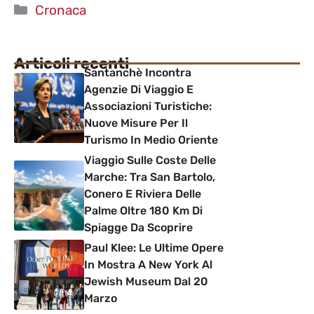
Categorie
Cronaca
Articoli recenti
Santanchè Incontra
Agenzie Di Viaggio E
Associazioni Turistiche:
Nuove Misure Per Il
Turismo In Medio Oriente
Viaggio Sulle Coste Delle
Marche: Tra San Bartolo,
Conero E Riviera Delle
Palme Oltre 180 Km Di
Spiagge Da Scoprire
Paul Klee: Le Ultime Opere
In Mostra A New York Al
Jewish Museum Dal 20
Marzo