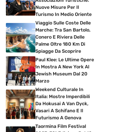
Associazioni Turistiche:
Nuove Misure Per Il
Turismo In Medio Oriente
Viaggio Sulle Coste Delle
Marche: Tra San Bartolo,
Conero E Riviera Delle
Palme Oltre 180 Km Di
Spiagge Da Scoprire
Paul Klee: Le Ultime Opere
In Mostra A New York Al
Jewish Museum Dal 20
Marzo
Weekend Culturale In
Italia: Mostre Imperdibili
Da Hokusai A Van Dyck,
Vasari A Schifano E Il
Futurismo A Genova
Taormina Film Festival