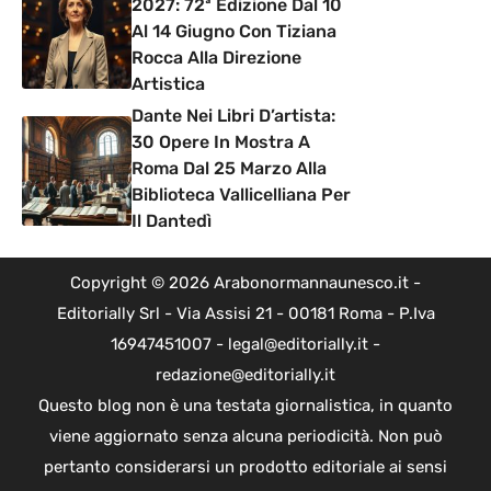
2027: 72ª Edizione Dal 10
Al 14 Giugno Con Tiziana
Rocca Alla Direzione
Artistica
Dante Nei Libri D’artista:
30 Opere In Mostra A
Roma Dal 25 Marzo Alla
Biblioteca Vallicelliana Per
Il Dantedì
Copyright © 2026 Arabonormannaunesco.it -
Editorially Srl - Via Assisi 21 - 00181 Roma - P.Iva
16947451007 - legal@editorially.it -
redazione@editorially.it
Questo blog non è una testata giornalistica, in quanto
viene aggiornato senza alcuna periodicità. Non può
pertanto considerarsi un prodotto editoriale ai sensi