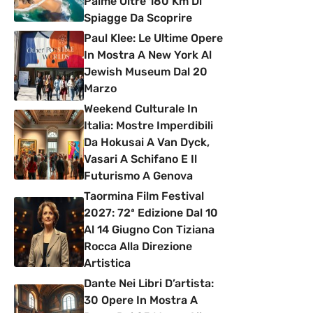
Palme Oltre 180 Km Di
Spiagge Da Scoprire
Paul Klee: Le Ultime Opere
In Mostra A New York Al
Jewish Museum Dal 20
Marzo
Weekend Culturale In
Italia: Mostre Imperdibili
Da Hokusai A Van Dyck,
Vasari A Schifano E Il
Futurismo A Genova
Taormina Film Festival
2027: 72ª Edizione Dal 10
Al 14 Giugno Con Tiziana
Rocca Alla Direzione
Artistica
Dante Nei Libri D’artista:
30 Opere In Mostra A