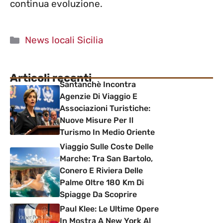
continua evoluzione.
Categorie
News locali Sicilia
Articoli recenti
Santanchè Incontra
Agenzie Di Viaggio E
Associazioni Turistiche:
Nuove Misure Per Il
Turismo In Medio Oriente
Viaggio Sulle Coste Delle
Marche: Tra San Bartolo,
Conero E Riviera Delle
Palme Oltre 180 Km Di
Spiagge Da Scoprire
Paul Klee: Le Ultime Opere
In Mostra A New York Al