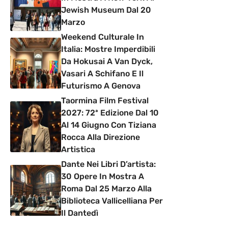
Jewish Museum Dal 20
Marzo
Weekend Culturale In
Italia: Mostre Imperdibili
Da Hokusai A Van Dyck,
Vasari A Schifano E Il
Futurismo A Genova
Taormina Film Festival
2027: 72ª Edizione Dal 10
Al 14 Giugno Con Tiziana
Rocca Alla Direzione
Artistica
Dante Nei Libri D’artista:
30 Opere In Mostra A
Roma Dal 25 Marzo Alla
Biblioteca Vallicelliana Per
Il Dantedì