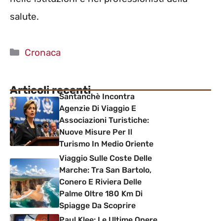
salute.
Categorie
Cronaca
Articoli recenti
Santanchè Incontra
Agenzie Di Viaggio E
Associazioni Turistiche:
Nuove Misure Per Il
Turismo In Medio Oriente
Viaggio Sulle Coste Delle
Marche: Tra San Bartolo,
Conero E Riviera Delle
Palme Oltre 180 Km Di
Spiagge Da Scoprire
Paul Klee: Le Ultime Opere