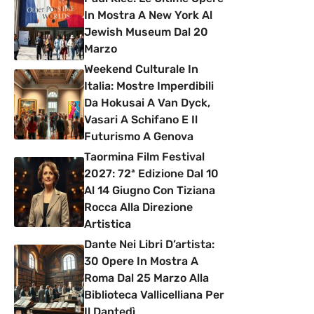
In Mostra A New York Al
Jewish Museum Dal 20
Marzo
Weekend Culturale In
Italia: Mostre Imperdibili
Da Hokusai A Van Dyck,
Vasari A Schifano E Il
Futurismo A Genova
Taormina Film Festival
2027: 72ª Edizione Dal 10
Al 14 Giugno Con Tiziana
Rocca Alla Direzione
Artistica
Dante Nei Libri D’artista:
30 Opere In Mostra A
Roma Dal 25 Marzo Alla
Biblioteca Vallicelliana Per
Il Dantedì