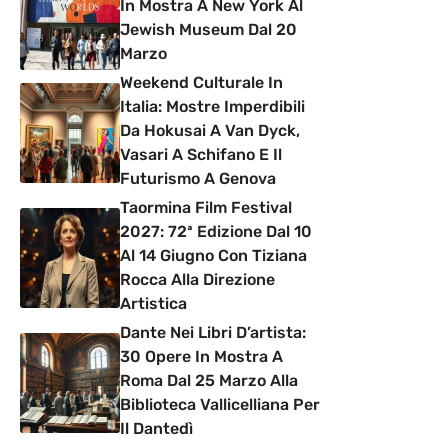
In Mostra A New York Al
Jewish Museum Dal 20
Marzo
Weekend Culturale In
Italia: Mostre Imperdibili
Da Hokusai A Van Dyck,
Vasari A Schifano E Il
Futurismo A Genova
Taormina Film Festival
2027: 72ª Edizione Dal 10
Al 14 Giugno Con Tiziana
Rocca Alla Direzione
Artistica
Dante Nei Libri D’artista:
30 Opere In Mostra A
Roma Dal 25 Marzo Alla
Biblioteca Vallicelliana Per
Il Dantedì