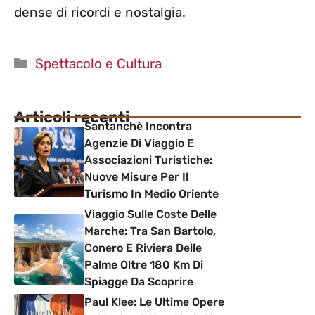
dense di ricordi e nostalgia.
Categorie
Spettacolo e Cultura
Articoli recenti
Santanchè Incontra
Agenzie Di Viaggio E
Associazioni Turistiche:
Nuove Misure Per Il
Turismo In Medio Oriente
Viaggio Sulle Coste Delle
Marche: Tra San Bartolo,
Conero E Riviera Delle
Palme Oltre 180 Km Di
Spiagge Da Scoprire
Paul Klee: Le Ultime Opere