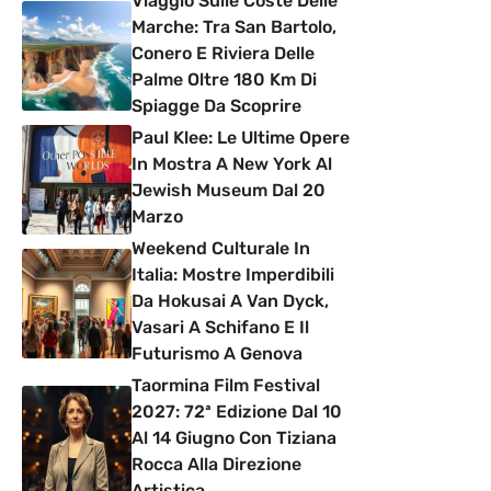
Viaggio Sulle Coste Delle
Marche: Tra San Bartolo,
Conero E Riviera Delle
Palme Oltre 180 Km Di
Spiagge Da Scoprire
Paul Klee: Le Ultime Opere
In Mostra A New York Al
Jewish Museum Dal 20
Marzo
Weekend Culturale In
Italia: Mostre Imperdibili
Da Hokusai A Van Dyck,
Vasari A Schifano E Il
Futurismo A Genova
Taormina Film Festival
2027: 72ª Edizione Dal 10
Al 14 Giugno Con Tiziana
Rocca Alla Direzione
Artistica