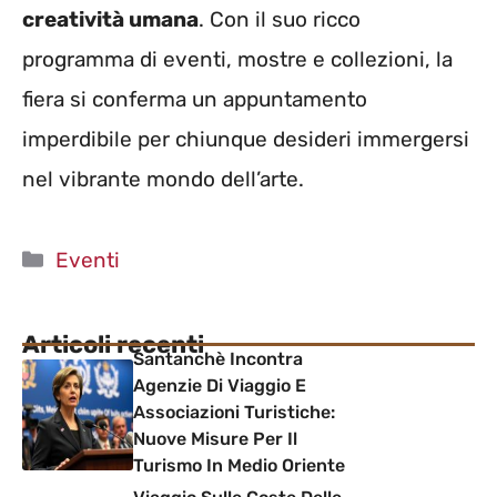
creatività umana
. Con il suo ricco
programma di eventi, mostre e collezioni, la
fiera si conferma un appuntamento
imperdibile per chiunque desideri immergersi
nel vibrante mondo dell’arte.
Categorie
Eventi
Articoli recenti
Santanchè Incontra
Agenzie Di Viaggio E
Associazioni Turistiche:
Nuove Misure Per Il
Turismo In Medio Oriente