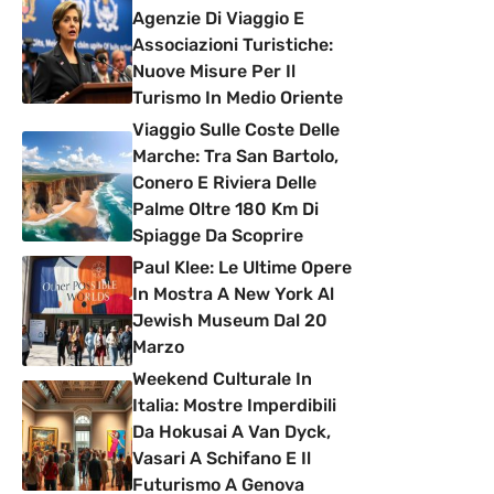
Agenzie Di Viaggio E
Associazioni Turistiche:
Nuove Misure Per Il
Turismo In Medio Oriente
Viaggio Sulle Coste Delle
Marche: Tra San Bartolo,
Conero E Riviera Delle
Palme Oltre 180 Km Di
Spiagge Da Scoprire
Paul Klee: Le Ultime Opere
In Mostra A New York Al
Jewish Museum Dal 20
Marzo
Weekend Culturale In
Italia: Mostre Imperdibili
Da Hokusai A Van Dyck,
Vasari A Schifano E Il
Futurismo A Genova