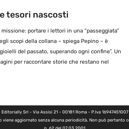
re tesori nascosti
missione: portare i lettori in una “passeggiata”
degli scopi della collana – spiega Pepino – è
 gioielli del passato, superando ogni confine”. Un
agini per raccontare storie che restano nel
torially Srl - Via Assisi 21 - 00181 Roma - P.Iva 16947451007 - l
o viene aggiornato senza alcuna periodicità. Non può pertanto co
n. 62 del 07.03.2001