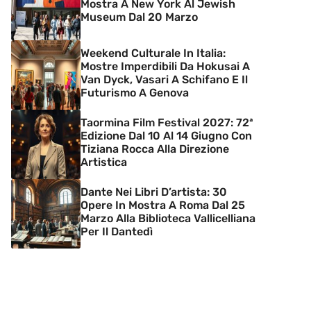
Mostra A New York Al Jewish
Museum Dal 20 Marzo
Weekend Culturale In Italia:
Mostre Imperdibili Da Hokusai A
Van Dyck, Vasari A Schifano E Il
Futurismo A Genova
Taormina Film Festival 2027: 72ª
Edizione Dal 10 Al 14 Giugno Con
Tiziana Rocca Alla Direzione
Artistica
Dante Nei Libri D’artista: 30
Opere In Mostra A Roma Dal 25
Marzo Alla Biblioteca Vallicelliana
Per Il Dantedì